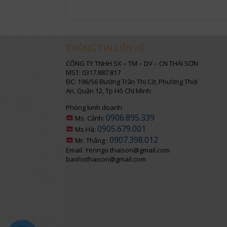
THÔNG TIN LIÊN HỆ
CÔNG TY TNHH SX – TM – DV – CN THÁI SƠN
MST: 0317.887.817
ĐC: 196/56 Đường Trần Thị Cờ, Phường Thới
An, Quận 12, Tp Hồ Chí Minh
Phòng kinh doanh
0906.895.339
Ms. Cảnh:
0905.679.001
Ms.Hà:
0907.398.012
Mr. Thắng :
Email: Yenngo.thaison@gmail.com
baohothaison@gmail.com