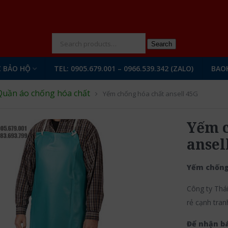
N
Search
 BẢO HỘ
TEL: 0905.679.001 – 0966.539.342 (ZALO)
BAO
Quần áo chống hóa chất
Yếm chống hóa chất ansell 45G
Yếm c
ansel
Yếm chống
Công ty Thá
rẻ cạnh tran
Để nhận bá