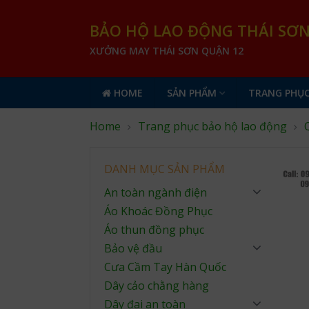
BẢO HỘ LAO ĐỘNG THÁI SƠ
XƯỞNG MAY THÁI SƠN QUẬN 12
HOME
SẢN PHẨM
TRANG PHỤC
Home
Trang phục bảo hộ lao động
DANH MỤC SẢN PHẨM
An toàn ngành điện
Áo Khoác Đồng Phục
Áo thun đồng phục
Bảo vệ đầu
Cưa Cầm Tay Hàn Quốc
Dây cảo chằng hàng
Dây đai an toàn