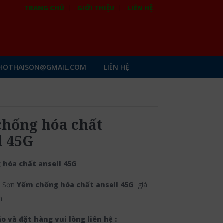
TRANG CHỦ
GIỚI THIỆU
LIÊN HỆ
HOTHAISON@GMAIL.COM
LIÊN HỆ
hống hóa chất
l 45G
 hóa chất ansell 45G
i Sơn
Yếm chống hóa chất ansell 45G
giá
h
o và đặt hàng vui lòng liên hệ :