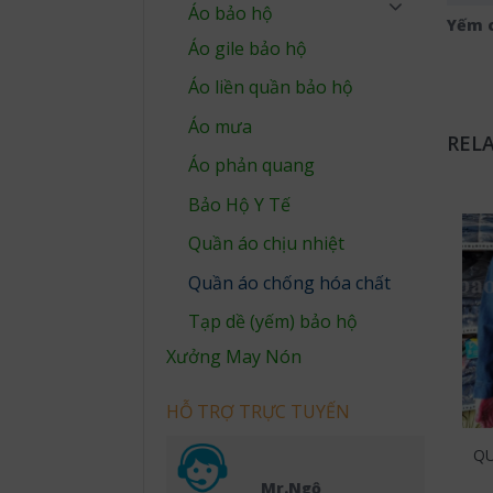
Áo bảo hộ
Yếm c
Áo gile bảo hộ
Áo liền quần bảo hộ
Áo mưa
REL
Áo phản quang
Bảo Hộ Y Tế
Quần áo chịu nhiệt
Quần áo chống hóa chất
Tạp dề (yếm) bảo hộ
Xưởng May Nón
HỖ TRỢ TRỰC TUYẾN
QU
Mr.Ngộ