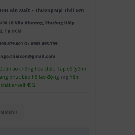
NHH Sản Xuất – Thương Mại Thái Sơn
56/30 Lê Văn Khương, Phường Hiệp
2, Tp.HCM
905.679.001 Or 0983.693.799
enngo.thaison@gmail.com
Quần áo chống hóa chất
Tạp dề (yếm)
,
ang phục bảo hộ lao động
Yếm
Tag:
chất ansell 45G
OMMENT