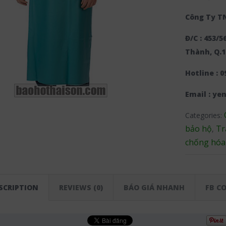
Công Ty T
Đ/C : 453/
Thành, Q.1
Hotline : 0
Email : y
Categories:
bảo hộ
Tr
,
chống hóa 
SCRIPTION
REVIEWS (0)
BÁO GIÁ NHANH
FB C