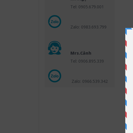
Tel: 0905.679.001
Zalo: 0983.693.799
Mrs.Cảnh
Tel: 0906.895.339
Zalo: 0966.539
.342