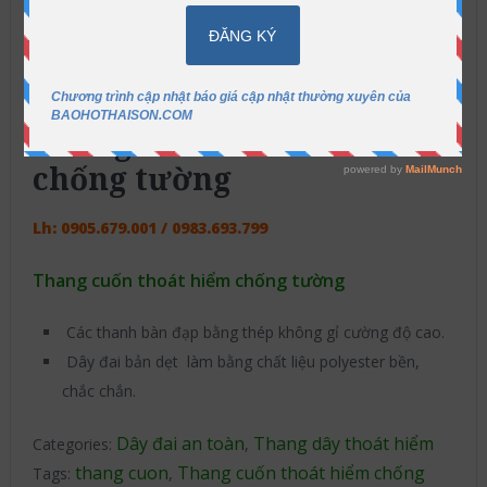
Thang cuốn thoát hiểm
chống tường
Lh:
0905.679.001 / 0983.693.799
Thang cuốn thoát hiểm chống tường
Các thanh bàn đạp bằng thép không gỉ cường độ cao.
Dây đai bản dẹt làm bằng chất liệu polyester bền,
chắc chắn.
Dây đai an toàn
Thang dây thoát hiểm
Categories:
,
thang cuon
Thang cuốn thoát hiểm chống
Tags:
,