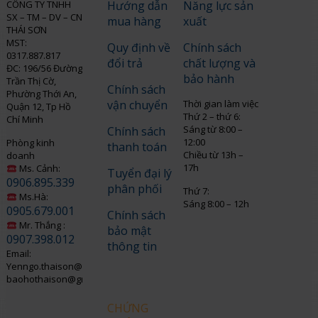
CÔNG TY TNHH
Hướng dẫn
Năng lực sản
SX – TM – DV – CN
mua hàng
xuất
THÁI SƠN
MST:
Quy định về
Chính sách
0317.887.817
đổi trả
chất lượng và
ĐC: 196/56 Đường
bảo hành
Trần Thị Cờ,
Chính sách
Phường Thới An,
vận chuyển
Thời gian làm việc
Quận 12, Tp Hồ
Thứ 2 – thứ 6:
Chí Minh
Sáng từ 8:00 –
Chính sách
12:00
Phòng kinh
thanh toán
Chiều từ 13h –
doanh
17h
Ms. Cảnh:
Tuyển đại lý
0906.895.339
phân phối
Thứ 7:
Ms.Hà:
Sáng 8:00 – 12h
0905.679.001
Chính sách
Mr. Thắng :
bảo mật
0907.398.012
thông tin
Email:
Yenngo.thaison@gmail.com
baohothaison@gmail.com
CHỨNG