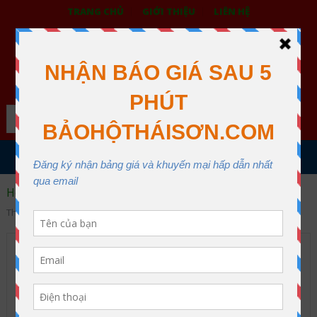
TRANG CHỦ
GIỚI THIỆU
LIÊN HỆ
BẢO HỘ LAO ĐỘNG THÁI SƠN
XƯỞNG MAY THÁI SƠN QUẬN 12
Search
MENU
Home
Dây đai an toàn
Thang dây thoát hiểm
Thang cuốn thoát hiểm chống tường