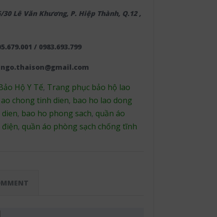
6/30 Lê Văn Khương, P. Hiệp Thành, Q.12 ,
5.679.001 / 0983.693.799
enngo.thaison@gmail.com
Bảo Hộ Y Tế
Trang phục bảo hộ lao
,
ao chong tinh dien
bao ho lao dong
:
,
 dien
bao ho phong sach
quần áo
,
,
 điện
quần áo phòng sạch chống tĩnh
,
OMMENT