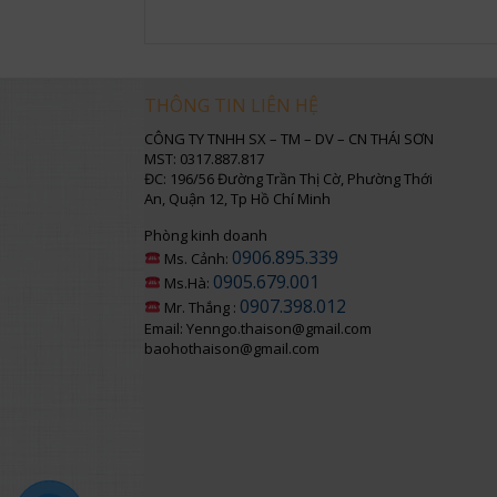
THÔNG TIN LIÊN HỆ
CÔNG TY TNHH SX – TM – DV – CN THÁI SƠN
MST: 0317.887.817
ĐC: 196/56 Đường Trần Thị Cờ, Phường Thới
An, Quận 12, Tp Hồ Chí Minh
Phòng kinh doanh
0906.895.339
Ms. Cảnh:
0905.679.001
Ms.Hà:
0907.398.012
Mr. Thắng :
Email: Yenngo.thaison@gmail.com
baohothaison@gmail.com