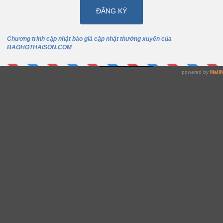
01 – MAY ÁO THUN
QUẦN ÁO CHỐNG HÓA
ĐỒNG PHỤC
CHẤT DUPONT TYVEK –
MỸ
BÁO GIÁ
READ MORE