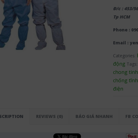
Đ/c : 453/5
Tp HCM
Phone : 090
Email : y
Categories:
động
Tags
chong tinh
chống tĩnh
điện
SCRIPTION
REVIEWS (0)
BÁO GIÁ NHANH
FB C