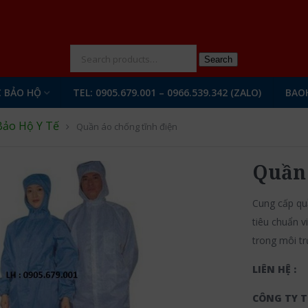
N
Search
 BẢO HỘ
TEL: 0905.679.001 – 0966.539.342 (ZALO)
BAO
Bảo Hộ Y Tế
Quần áo chống tĩnh điện
Quần 
Cung cấp qu
tiêu chuẩn v
trong môi tr
LIÊN HỆ :
CÔNG TY T