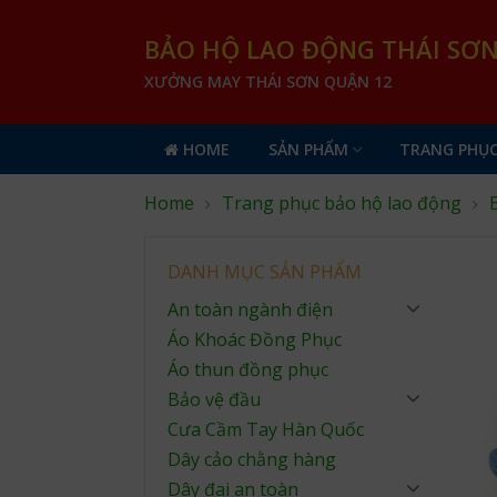
BẢO HỘ LAO ĐỘNG THÁI SƠ
XƯỞNG MAY THÁI SƠN QUẬN 12
HOME
SẢN PHẨM
TRANG PHỤC
Home
Trang phục bảo hộ lao động
DANH MỤC SẢN PHẨM
An toàn ngành điện
Áo Khoác Đồng Phục
Áo thun đồng phục
Bảo vệ đầu
Cưa Cầm Tay Hàn Quốc
Dây cảo chằng hàng
Dây đai an toàn