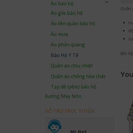
Áo bảo hộ
Quần á
Áo gile bảo hộ
mà
Áo liền quần bảo hộ
độ
Áo mưa
si
Áo phản quang
liên h
Bảo Hộ Y Tế
Quần áo chịu nhiệt
You
Quần áo chống hóa chất
Tạp dề (yếm) bảo hộ
Xưởng May Nón
HỖ TRỢ TRỰC TUYẾN
Mr.Ngộ