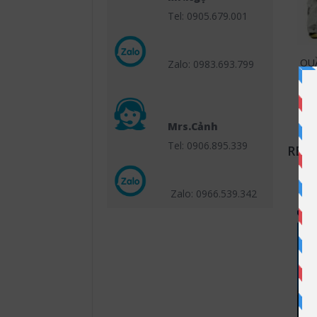
Tel: 0905.679.001
QU
Zalo: 0983.693.799
Mrs.Cảnh
Tel: 0906.895.339
REL
Zalo: 0966.539
.342