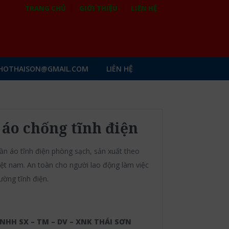
TRANG CHỦ
GIỚI THIỆU
LIÊN HỆ
HOTHAISON@GMAIL.COM
LIÊN HỆ
áo chống tĩnh điện
ần áo tĩnh điện phòng sạch, sản xuất theo
iệt nam. An toàn cho người lao động làm việc
ường tĩnh điện.
NHH SX – TM – DV – XNK THÁI SƠN