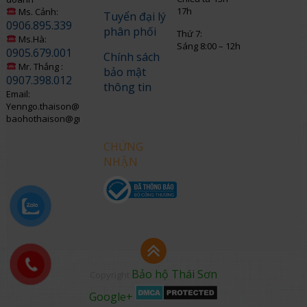
17h
Ms. Cảnh:
Tuyển đại lý
0906.895.339
phân phối
Thứ 7:
Ms.Hà:
Sáng 8:00 – 12h
0905.679.001
Chính sách
Mr. Thắng :
bảo mật
0907.398.012
thông tin
Email:
Yenngo.thaison@gmail.com
baohothaison@gmail.com
CHỨNG
NHẬN
Bảo hộ Thái Sơn
Copyright
Google+