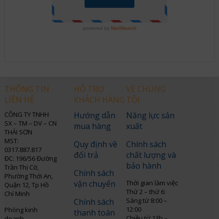
THÔNG TIN
HỖ TRỢ
VỀ CHÚNG
LIÊN HỆ
KHÁCH HÀNG
TÔI
CÔNG TY TNHH
Hướng dẫn
Năng lực sản
SX – TM – DV – CN
mua hàng
xuất
THÁI SƠN
MST:
Quy định về
Chính sách
0317.887.817
đổi trả
chất lượng và
ĐC: 196/56 Đường
bảo hành
Trần Thị Cờ,
Chính sách
Phường Thới An,
vận chuyển
Thời gian làm việc
Quận 12, Tp Hồ
Thứ 2 – thứ 6:
Chí Minh
Sáng từ 8:00 –
Chính sách
12:00
Phòng kinh
thanh toán
Chiều từ 13h –
doanh