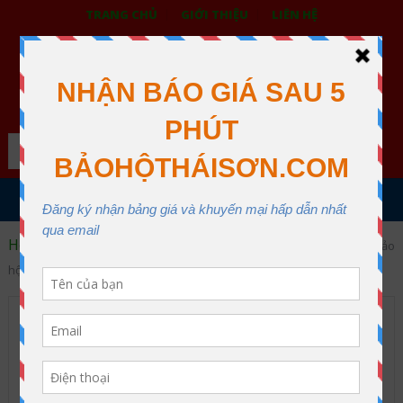
TRANG CHỦ
GIỚI THIỆU
LIÊN HỆ
BẢO HỘ LAO ĐỘNG THÁI SƠN
XƯỞNG MAY THÁI SƠN QUẬN 12
Search
MENU
Home
Bảo vệ đầu
Nón bảo hộ nhập khẩu
Nón bảo
hộ lao động SSEDA Hàn Quốc màu trắng