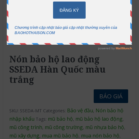
Nón bảo hộ lao động
SSEDA Hàn Quốc màu
trắng
BÁO GIÁ
Bảo vệ đầu
Nón bảo hộ
SKU:
SSEDA-MT
Categories:
,
nhập khẩu
mũ bảo hộ
mũ bảo hộ lao động
Tags:
,
,
mũ công trình
mũ công trường
mũ nhựa bảo hộ
,
,
,
mũ xây dựng
mua mũ bảo hộ
mua nón bảo hộ
,
,
,