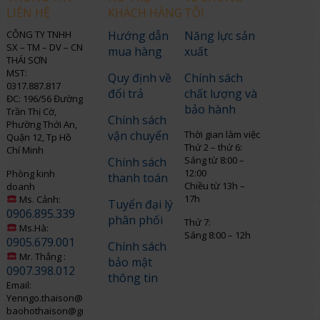
LIÊN HỆ
KHÁCH HÀNG
TÔI
CÔNG TY TNHH
Hướng dẫn
Năng lực sản
SX – TM – DV – CN
mua hàng
xuất
THÁI SƠN
MST:
Quy định về
Chính sách
0317.887.817
đổi trả
chất lượng và
ĐC: 196/56 Đường
bảo hành
Trần Thị Cờ,
Chính sách
Phường Thới An,
vận chuyển
Thời gian làm việc
Quận 12, Tp Hồ
Thứ 2 – thứ 6:
Chí Minh
Sáng từ 8:00 –
Chính sách
12:00
Phòng kinh
thanh toán
Chiều từ 13h –
doanh
17h
Ms. Cảnh:
Tuyển đại lý
0906.895.339
phân phối
Thứ 7:
Ms.Hà:
Sáng 8:00 – 12h
0905.679.001
Chính sách
Mr. Thắng :
bảo mật
0907.398.012
thông tin
Email:
Yenngo.thaison@gmail.com
baohothaison@gmail.com