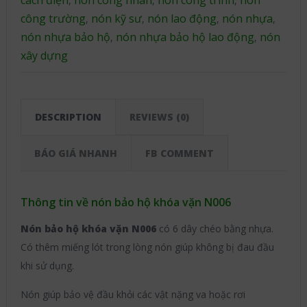
cách điện
nón công nhân
nón công trình
nón
,
,
,
công trường
nón kỹ sư
nón lao động
nón nhựa
,
,
,
,
nón nhựa bảo hộ
nón nhựa bảo hộ lao động
nón
,
,
xây dựng
DESCRIPTION
REVIEWS (0)
BÁO GIÁ NHANH
FB COMMENT
Thông tin về nón bảo hộ khóa vặn N006
Nón bảo hộ khóa vặn N006
có 6 dây chéo bằng nhựa.
Có thêm miếng lót trong lòng nón giúp không bị đau đầu
khi sử dụng.
Nón giúp bảo vệ đầu khỏi các vật nặng va hoặc rơi