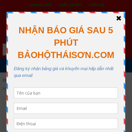
TRANG CHỦ
GIỚI THIỆU
LIÊN HỆ
BẢO HỘ LAO ĐỘNG THÁI SƠN
XƯỞNG MAY THÁI SƠN QUẬN 12
Search
MENU
Home
Bảo vệ đầu
Nón bảo hộ Việt Nam
Nón bảo
hộ khóa vặn N006