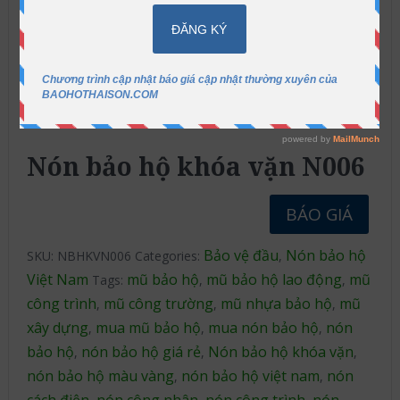
Nón bảo hộ khóa vặn N006
BÁO GIÁ
Bảo vệ đầu
Nón bảo hộ
SKU:
NBHKVN006
Categories:
,
Việt Nam
mũ bảo hộ
mũ bảo hộ lao động
mũ
Tags:
,
,
công trình
mũ công trường
mũ nhựa bảo hộ
mũ
,
,
,
xây dựng
mua mũ bảo hộ
mua nón bảo hộ
nón
,
,
,
bảo hộ
nón bảo hộ giá rẻ
Nón bảo hộ khóa vặn
,
,
,
nón bảo hộ màu vàng
nón bảo hộ việt nam
nón
,
,