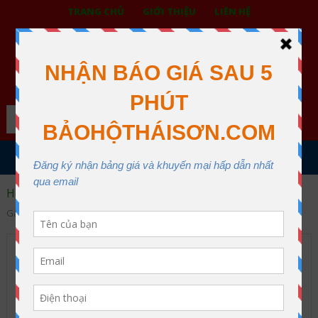
TRANG CHỦ
GIỚI THIỆU
LIÊN HỆ
BẢO HỘ LAO ĐỘNG THÁI SƠN
XƯỞNG MAY THÁI SƠN QUẬN 12
Search
MENU
Home
An toàn ngành điện
Găng tay cách điện
Găng tay cao su cách điện 10KV