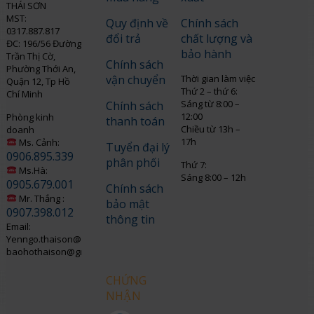
THÁI SƠN
MST:
Quy định về
Chính sách
0317.887.817
đổi trả
chất lượng và
ĐC: 196/56 Đường
bảo hành
Trần Thị Cờ,
Chính sách
Phường Thới An,
vận chuyển
Thời gian làm việc
Quận 12, Tp Hồ
Thứ 2 – thứ 6:
Chí Minh
Sáng từ 8:00 –
Chính sách
12:00
Phòng kinh
thanh toán
Chiều từ 13h –
doanh
17h
Ms. Cảnh:
Tuyển đại lý
0906.895.339
phân phối
Thứ 7:
Ms.Hà:
Sáng 8:00 – 12h
0905.679.001
Chính sách
Mr. Thắng :
bảo mật
0907.398.012
thông tin
Email:
Yenngo.thaison@gmail.com
baohothaison@gmail.com
CHỨNG
NHẬN