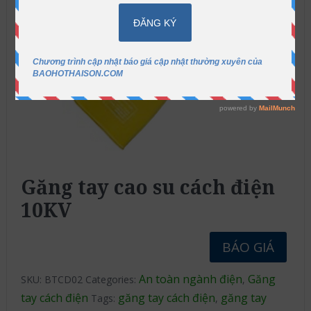
Găng tay cao su cách điện
10KV
BÁO GIÁ
An toàn ngành điện
Găng
SKU:
BTCD02
Categories:
,
tay cách điện
găng tay cách điện
găng tay
Tags:
,