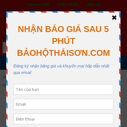
TRANG CHỦ
GIỚI THIỆU
LIÊN HỆ
BẢO HỘ LAO ĐỘNG THÁI SƠN
XƯỞNG MAY THÁI SƠN QUẬN 12
Search
MENU
Home
Dây đai an toàn
Dây đai toàn thân
Dây Đai
Bán Thân Hàn Quốc Có Hộp Thu Dây Tự Động