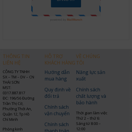
THÔNG TIN
HỖ TRỢ
VỀ CHÚNG
LIÊN HỆ
KHÁCH HÀNG
TÔI
CÔNG TY TNHH
Hướng dẫn
Năng lực sản
SX – TM – DV – CN
mua hàng
xuất
THÁI SƠN
MST:
Quy định về
Chính sách
0317.887.817
đổi trả
chất lượng và
ĐC: 196/56 Đường
bảo hành
Trần Thị Cờ,
Chính sách
Phường Thới An,
vận chuyển
Thời gian làm việc
Quận 12, Tp Hồ
Thứ 2 – thứ 6:
Chí Minh
Sáng từ 8:00 –
Chính sách
12:00
Phòng kinh
thanh toán