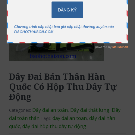
Dây Đai Bán Thân Hàn
Quốc Có Hộp Thu Dây Tự
Động
Dây đai an toàn
Dây đai thắt lưng
Dây
Categories:
,
,
đai toàn thân
day dai an toan
dây đai hàn
Tags:
,
quốc
dây đai hộp thu dây tự động
,