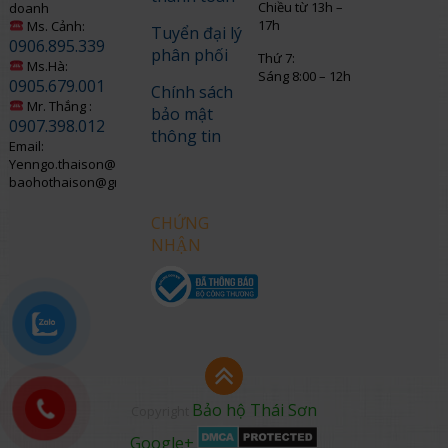
Chiều từ 13h –
doanh
17h
Ms. Cảnh:
Tuyển đại lý
0906.895.339
phân phối
Thứ 7:
Ms.Hà:
Sáng 8:00 – 12h
0905.679.001
Chính sách
Mr. Thắng :
bảo mật
0907.398.012
thông tin
Email:
Yenngo.thaison@gmail.com
baohothaison@gmail.com
CHỨNG
NHẬN
Bảo hộ Thái Sơn
Copyright
Google+