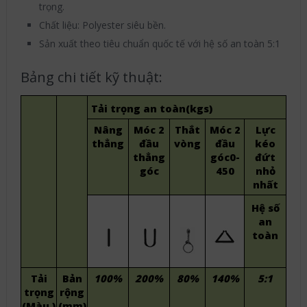
trọng.
Chất liệu: Polyester siêu bền.
Sản xuất theo tiêu chuẩn quốc tế với hệ số an toàn 5:1
Bảng chi tiết kỹ thuật:
Tải
trọng
an
toàn
(
kgs
)
Nâng
Móc
2
Thắt
Móc
2
Lực
thẳng
đầu
vòng
đầu
kéo
thẳng
góc0-
đứt
góc
450
nhỏ
nhất
Hệ
số
an
toàn
Tải
Bản
100%
200%
80%
140%
5:1
trọng
rộng
(
Màu
)
(mm)