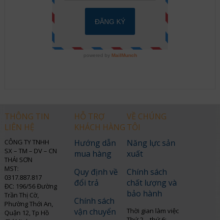
THÔNG TIN
HỖ TRỢ
VỀ CHÚNG
LIÊN HỆ
KHÁCH HÀNG
TÔI
CÔNG TY TNHH
Hướng dẫn
Năng lực sản
SX – TM – DV – CN
mua hàng
xuất
THÁI SƠN
MST:
Quy định về
Chính sách
0317.887.817
đổi trả
chất lượng và
ĐC: 196/56 Đường
bảo hành
Trần Thị Cờ,
Chính sách
Phường Thới An,
vận chuyển
Thời gian làm việc
Quận 12, Tp Hồ
Thứ 2 – thứ 6: