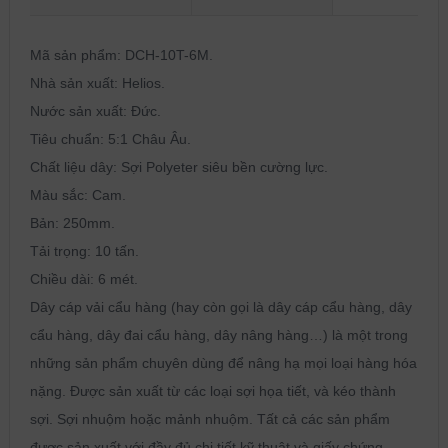
Mã sản phẩm: DCH-10T-6M.
Nhà sản xuất: Helios.
Nước sản xuất: Đức.
Tiêu chuẩn: 5:1 Châu Âu.
Chất liệu dây: Sợi Polyeter siêu bền cường lực.
Màu sắc: Cam.
Bản: 250mm.
Tải trọng: 10 tấn.
Chiều dài: 6 mét.
Dây cáp vải cẩu hàng (hay còn gọi là dây cáp cẩu hàng, dây
cẩu hàng, dây đai cẩu hàng, dây nâng hàng…) là một trong
những sản phẩm chuyên dùng để nâng hạ mọi loại hàng hóa
nặng. Được sản xuất từ các loại sợi họa tiết, và kéo thành
sợi. Sợi nhuộm hoặc mảnh nhuộm. Tất cả các sản phẩm
được sản xuất với đầy đủ chi tiết kỹ thuật và giấy chứng