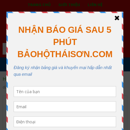
TRANG CHỦ
GIỚI THIỆU
LIÊN HỆ
BẢO HỘ LAO ĐỘNG THÁI SƠN
XƯỞNG MAY THÁI SƠN QUẬN 12
Search
MENU
Home
Dây cảo chằng hàng
Dây cáp vải cẩu hàng 10 tấn
dài 6 mét