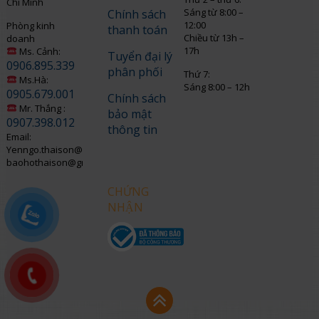
Chí Minh
Sáng từ 8:00 –
Chính sách
12:00
Phòng kinh
thanh toán
Chiều từ 13h –
doanh
17h
Ms. Cảnh:
Tuyển đại lý
0906.895.339
phân phối
Thứ 7:
Ms.Hà:
Sáng 8:00 – 12h
0905.679.001
Chính sách
Mr. Thắng :
bảo mật
0907.398.012
thông tin
Email:
Yenngo.thaison@gmail.com
baohothaison@gmail.com
CHỨNG
NHẬN