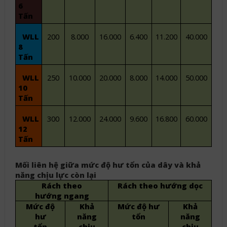
6
Tấn
WLL
200
8.000
16.000
6.400
11.200
40.000
8
Tấn
WLL
250
10.000
20.000
8.000
14.000
50.000
10
Tấn
WLL
300
12.000
24.000
9.600
16.800
60.000
12
Tấn
Mối
liên
hệ
giữa
mức
độ
hư
tổn
của
dây
và
khả
năng
chịu
lực
còn
lại
Rách
theo
Rách
theo
hướng
dọc
hướng
ngang
Mức
độ
Khả
Mức
độ
hư
Khả
hư
năng
tổn
năng
tổn
chịu
chịu