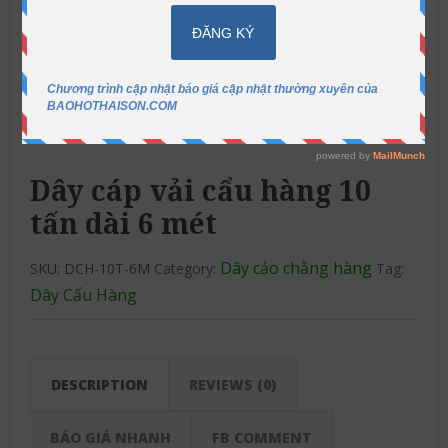
Dây cáp vải cẩu hàng 10
tấn dài 6 mét
Dây cảo chằng hàng
SKU:
DCH-10T-6M
Category:
Tag:
Dây Cẩu Hàng
DESCRIPTION
REVIEWS (0)
BÁO GIÁ NHANH
FB COMMENT