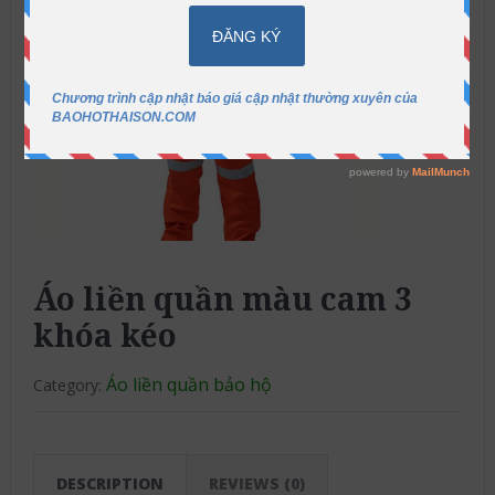
Áo liền quần màu cam 3
khóa kéo
Áo liền quần bảo hộ
Category:
DESCRIPTION
REVIEWS (0)