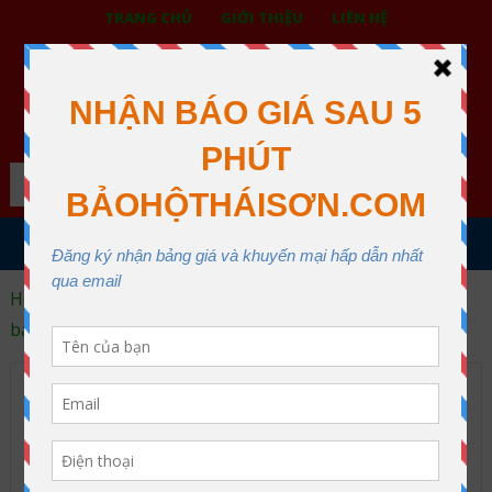
TRANG CHỦ
GIỚI THIỆU
LIÊN HỆ
BẢO HỘ LAO ĐỘNG THÁI SƠN
XƯỞNG MAY THÁI SƠN QUẬN 12
Search
MENU
Home
Trang phục bảo hộ lao động
Áo liền quần
bảo hộ
Áo liền quần màu cam 3 khóa kéo