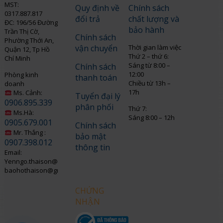
MST:
Quy định về
Chính sách
0317.887.817
đổi trả
chất lượng và
ĐC: 196/56 Đường
bảo hành
Trần Thị Cờ,
Chính sách
Phường Thới An,
vận chuyển
Thời gian làm việc
Quận 12, Tp Hồ
Thứ 2 – thứ 6:
Chí Minh
Sáng từ 8:00 –
Chính sách
12:00
Phòng kinh
thanh toán
Chiều từ 13h –
doanh
17h
Ms. Cảnh:
Tuyển đại lý
0906.895.339
phân phối
Thứ 7:
Ms.Hà:
Sáng 8:00 – 12h
0905.679.001
Chính sách
Mr. Thắng :
bảo mật
0907.398.012
thông tin
Email:
Yenngo.thaison@gmail.com
baohothaison@gmail.com
CHỨNG
NHẬN