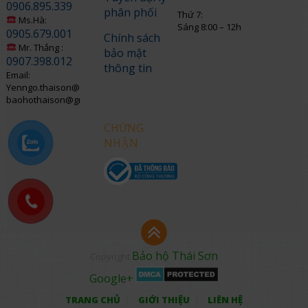
0906.895.339
phân phối
Thứ 7:
Ms.Hà:
Sáng 8:00 – 12h
0905.679.001
Chính sách
Mr. Thắng :
bảo mật
0907.398.012
thông tin
Email:
Yenngo.thaison@gmail.com
baohothaison@gmail.com
CHỨNG
NHẬN
Bảo hộ Thái Sơn
Copyright
Google+
TRANG CHỦ
GIỚI THIỆU
LIÊN HỆ