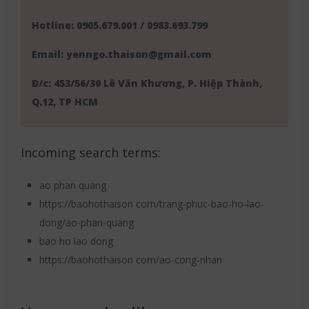
Hotline: 0905.679.001 / 0983.693.799
Email: yenngo.thaison@gmail.com
Đ/c: 453/56/30 Lê Văn Khương, P. Hiệp Thành,
Q.12, TP HCM
Incoming search terms:
ao phan quang
https://baohothaison com/trang-phuc-bao-ho-lao-
dong/ao-phan-quang
bao ho lao dong
https://baohothaison com/ao-cong-nhan