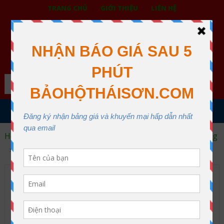
TRANG CHỦ
GIỚI THIỆU
LIÊN HỆ
BẢO HỘ LAO ĐỘNG THÁI SƠN
XƯỞNG MAY THÁI SƠN QUẬN 12
Search
MENU
Home
Trang phục bảo hộ lao động
Áo phản quang
Áo Bảo Hộ Có Phản Quang