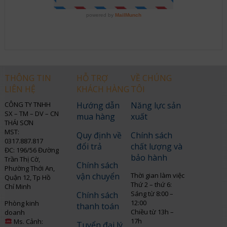
THÔNG TIN
HỖ TRỢ
VỀ CHÚNG
LIÊN HỆ
KHÁCH HÀNG
TÔI
CÔNG TY TNHH
Hướng dẫn
Năng lực sản
SX – TM – DV – CN
mua hàng
xuất
THÁI SƠN
MST:
Quy định về
Chính sách
0317.887.817
đổi trả
chất lượng và
ĐC: 196/56 Đường
bảo hành
Trần Thị Cờ,
Chính sách
Phường Thới An,
vận chuyển
Thời gian làm việc
Quận 12, Tp Hồ
Thứ 2 – thứ 6:
Chí Minh
Sáng từ 8:00 –
Chính sách
12:00
Phòng kinh
thanh toán
Chiều từ 13h –
doanh
17h
Ms. Cảnh:
Tuyển đại lý