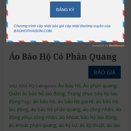
Áo Bảo Hộ Có Phản Quang
BÁO GIÁ
Áo bảo hộ
Áo phản quang
SKU:
ABH-PQ
Categories:
,
,
Quần áo bảo hộ lao động
Trang phục bảo hộ lao
,
động
áo bảo hộ
áo bảo hộ giá rẻ
áo bảo hộ
Tags:
,
,
lao động
áo bảo hộ phản quang
áo công nhân
áo
,
,
,
đồng phục công nhân
áo khoác bảo hộ lao động
,
,
áo khoác phản quang
áo kỹ sư
áo kỹ thuật
áo lao
,
,
,