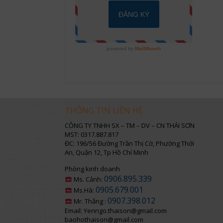
THÔNG TIN LIÊN HỆ
CÔNG TY TNHH SX – TM – DV – CN THÁI SƠN
MST: 0317.887.817
ĐC: 196/56 Đường Trần Thị Cờ, Phường Thới
An, Quận 12, Tp Hồ Chí Minh
Phòng kinh doanh
0906.895.339
Ms. Cảnh:
0905.679.001
Ms.Hà:
0907.398.012
Mr. Thắng :
Email: Yenngo.thaison@gmail.com
baohothaison@gmail.com