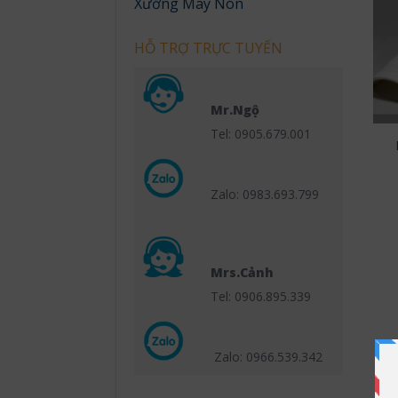
Xưởng May Nón
HỖ TRỢ TRỰC TUYẾN
Mr.Ngộ
Tel: 0905.679.001
Zalo: 0983.693.799
Mrs.Cảnh
Tel: 0906.895.339
Zalo: 0966.539
.342