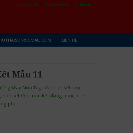
TRANG CHỦ
GIỚI THIỆU
LIÊN HỆ
HOTHAISON@GMAIL.COM
LIÊN HỆ
ết Mẫu 11
ưởng May Nón
đặt nón kết
mũ
Tags:
,
c
nón kết đẹp
nón kết đồng phục
nón
,
,
,
đồng phục