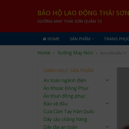
BẢO HỘ LAO ĐỘNG THÁI SƠ
XƯỞNG MAY THÁI SƠN QUẬN 12
HOME
SẢN PHẨM
TRANG PHỤC
Home
Xưởng May Nón
Nón Kết Mẫu 11
DANH MỤC SẢN PHẨM
An toàn ngành điện
Áo Khoác Đồng Phục
Áo thun đồng phục
Bảo vệ đầu
Cưa Cầm Tay Hàn Quốc
Dây cảo chằng hàng
Dây đai an toàn