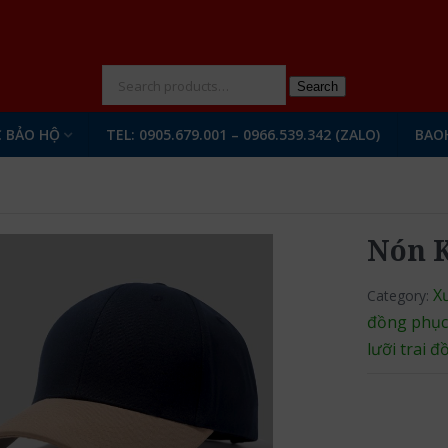
N
Search
 BẢO HỘ
TEL: 0905.679.001 – 0966.539.342 (ZALO)
BAO
Nón K
X
Category:
đồng phụ
lưỡi trai 