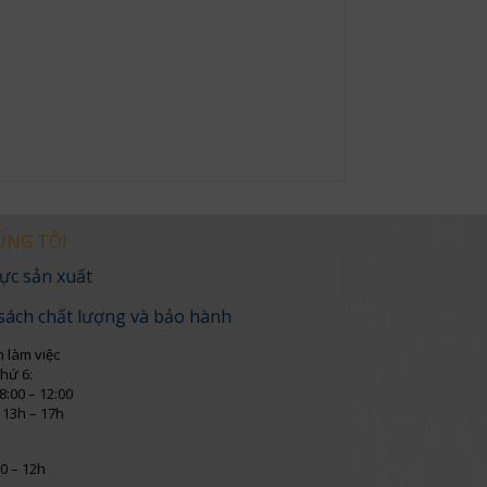
ÚNG TÔI
ực sản xuất
sách chất lượng và bảo hành
n làm việc
thứ 6:
8:00 – 12:00
 13h – 17h
0 – 12h