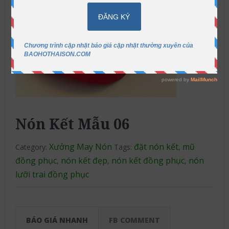
Nón Kết Mẫu 06
Xưởng May Nón
đặt nón kết
mũ
Category:
Tags:
,
đồng phục
nón kết đẹp
nón kết đồng phục
nón
,
,
,
lưỡi trai đồng phục
BÁO GIÁ NHANH
FB COMMENT