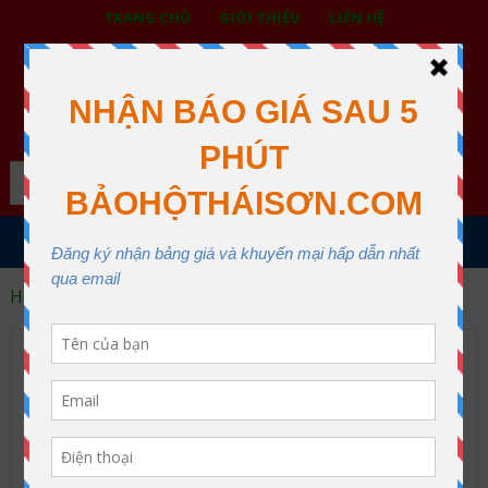
TRANG CHỦ
GIỚI THIỆU
LIÊN HỆ
BẢO HỘ LAO ĐỘNG THÁI SƠN
XƯỞNG MAY THÁI SƠN QUẬN 12
Search
MENU
Home
Xưởng May Nón
Nón Kết Mẫu 06