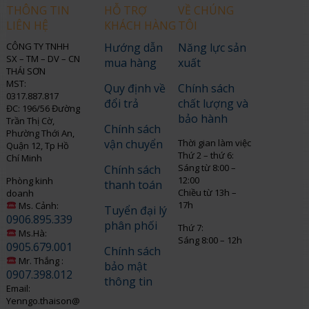
THÔNG TIN
HỖ TRỢ
VỀ CHÚNG
LIÊN HỆ
KHÁCH HÀNG
TÔI
CÔNG TY TNHH
Hướng dẫn
Năng lực sản
SX – TM – DV – CN
mua hàng
xuất
THÁI SƠN
MST:
Quy định về
Chính sách
0317.887.817
đổi trả
chất lượng và
ĐC: 196/56 Đường
bảo hành
Trần Thị Cờ,
Chính sách
Phường Thới An,
vận chuyển
Thời gian làm việc
Quận 12, Tp Hồ
Thứ 2 – thứ 6:
Chí Minh
Sáng từ 8:00 –
Chính sách
12:00
Phòng kinh
thanh toán
Chiều từ 13h –
doanh
17h
Ms. Cảnh:
Tuyển đại lý
0906.895.339
phân phối
Thứ 7:
Ms.Hà:
Sáng 8:00 – 12h
0905.679.001
Chính sách
Mr. Thắng :
bảo mật
0907.398.012
thông tin
Email:
Yenngo.thaison@gmail.com